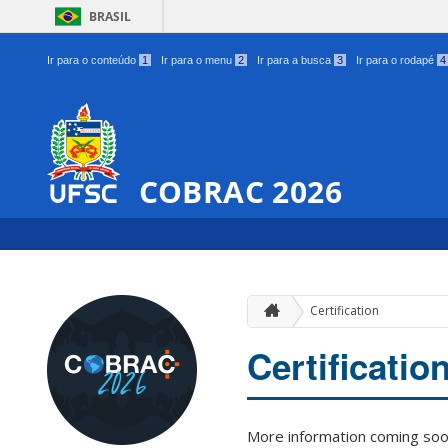
BRASIL
Ir para o conteúdo
1
Ir para o menu
2
Ir para a busca
3
Ir para o rodapé
4
COBRAC 2026
Certification
Certificatio
More information coming soo