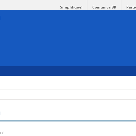
Simplifique!
Comunica BR
Parti
n
n!