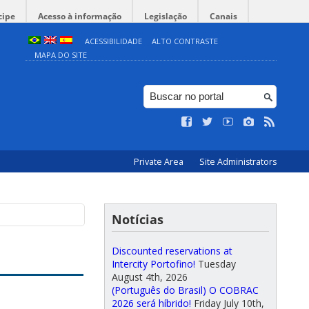
cipe
Acesso à informação
Legislação
Canais
ACESSIBILIDADE
ALTO CONTRASTE
MAPA DO SITE
Private Area
Site Administrators
Notícias
Discounted reservations at
Intercity Portofino!
Tuesday
August 4th, 2026
(Português do Brasil) O COBRAC
2026 será híbrido!
Friday July 10th,