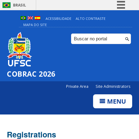
BRASIL
Simplifique!
ACESSIBILIDADE
ALTO CONTRASTE
MAPA DO SITE
Comunica BR
Participe
Acesso à informação
Legislação
Canais
COBRAC 2026
Private Area
Site Administrators
MENU
Registrations