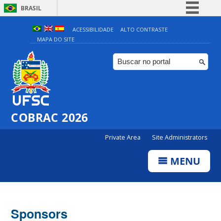
BRASIL
Simplifique!
ACESSIBILIDADE
ALTO CONTRASTE
MAPA DO SITE
Comunica BR
Participe
Acesso à informação
Legislação
Canais
COBRAC 2026
Private Area
Site Administrators
MENU
Sponsors