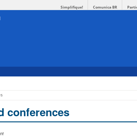
Simplifique!
Comunica BR
Parti
es
d conferences
n!