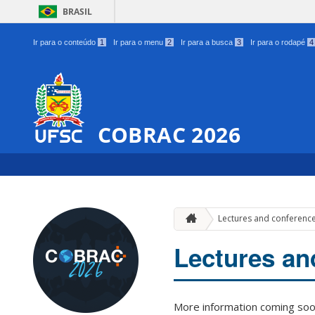
BRASIL
Ir para o conteúdo
1
Ir para o menu
2
Ir para a busca
3
Ir para o rodapé
4
COBRAC 2026
Lectures and conferenc
Lectures an
More information coming soo