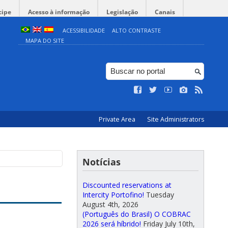
cipe
Acesso à informação
Legislação
Canais
ACESSIBILIDADE
ALTO CONTRASTE
MAPA DO SITE
Private Area
Site Administrators
Notícias
Discounted reservations at
Intercity Portofino!
Tuesday
August 4th, 2026
(Português do Brasil) O COBRAC
2026 será híbrido!
Friday July 10th,